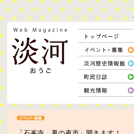
コンテンツ
ウェブマガジン淡河
淡河町の情報を住民達が収集し、発信。生活者の息づかいを伝えるウェ
「石峯寺 夏の夜市」開きます！