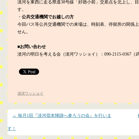
淡河を東西に走る県道38号線「好徳小前」交差点を北上し、
す。
・
公共交通機関でお越しの方
今回バス等公共交通機関での来場は、時刻表、停留所の関係上
せん。
■お問い合わせ
淡河の明日を考える会（淡河ワッショイ）：090-2115-0367（
淡河ワッショイ
投稿ナビゲーション
←
毎月1回『淡河宿本陣跡へ参ろうの会』を行いま
す！