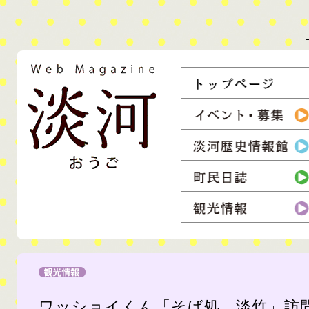
コンテンツ
ウェブマガジン淡河
淡河町の情報を住民達が収集し、発信。生活者の息づかいを伝えるウェ
ワッショイくん「そば処 淡竹」訪