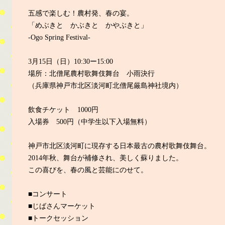
五感で楽しむ！農村発、春の宴。
「めぶきと かぶきと かやぶきと」
-Ogo Spring Festival-
3月15日（日）10:30ー15:00
場所：北僧尾農村歌舞伎舞台 小雨決行
（兵庫県神戸市北区淡河町北僧尾厳島神社境内）
飲食チケット 1000円
入場券 500円（中学生以下入場無料）
神戸市北区淡河町に現存する日本最古の農村歌舞伎舞台。
2014年秋、舞台が補修され、美しく蘇りました。
この喜びを、春の風と芸能にのせて。
■コンサート
■じばさんマーケット
■トークセッション