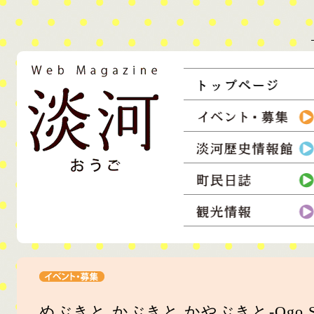
コンテンツ
ウェブマガジン淡河
淡河町の情報を住民達が収集し、発信。生活者の息づかいを伝えるウェ
めぶきと かぶきと かやぶきと-Ogo Spring