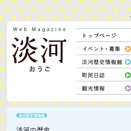
コンテンツ
ウェブマガジン淡河
淡河町の情報を住民達が収集し、発信。生活者の息づかいを伝えるウェ
淡河の歴史