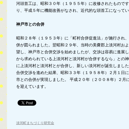
河頭首工は、昭和３０年（１９５５年）に改修されたものです
り、平成５年に機能改善がなされ、近代的な頭首工になってい
神戸市との合併
昭和２８年（１９５３年）に「町村合併促進法」が施行され、
併が図られました。翌昭和２９年、当時の美嚢郡上淡河村およ
望し、神戸市と合併交渉を始めましたが、交渉は容易に進展し
から求められている上淡河村と淡河村が合併するなら」との神
に上淡河村と淡河村とが合併し、新しい淡河村が誕生しました
合併交渉を進めた結果、昭和３３年（１９５８年）２月１日に
市との合併が実現しました。 平成２０年（２００８年）２月
を迎えています。
淡河町まちづくり研究会