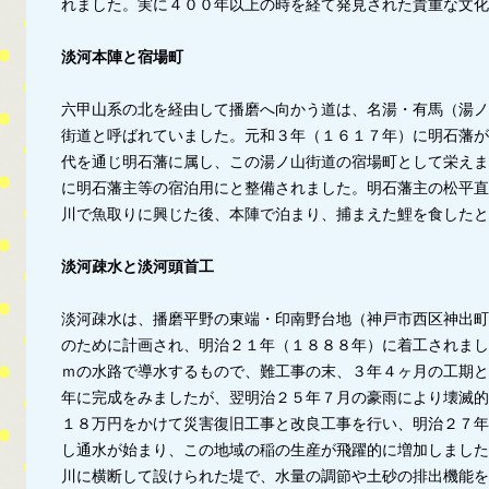
れました。実に４００年以上の時を経て発見された貴重な文化
淡河本陣と宿場町
六甲山系の北を経由して播磨へ向かう道は、名湯・有馬（湯ノ
街道と呼ばれていました。元和３年（１６１７年）に明石藩が
代を通じ明石藩に属し、この湯ノ山街道の宿場町として栄えま
に明石藩主等の宿泊用にと整備されました。明石藩主の松平直
川で魚取りに興じた後、本陣で泊まり、捕まえた鯉を食したと
淡河疎水と淡河頭首工
淡河疎水は、播磨平野の東端・印南野台地（神戸市西区神出町
のために計画され、明治２１年（１８８８年）に着工されまし
ｍの水路で導水するもので、難工事の末、３年４ヶ月の工期と
年に完成をみましたが、翌明治２５年７月の豪雨により壊滅的
１８万円をかけて災害復旧工事と改良工事を行い、明治２７年
し通水が始まり、この地域の稲の生産が飛躍的に増加しました
川に横断して設けられた堤で、水量の調節や土砂の排出機能を