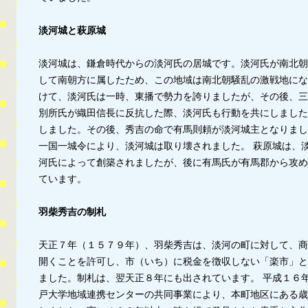
淡河城と萩原城
淡河城は、鎌倉時代からの淡河氏の居城です。淡河氏が南北朝
して南朝方に属したため、この地域は南北朝騒乱の激戦地にな
けて、淡河氏は一時、東播で勢力を誇りましたが、その後、三
別所氏が織田信長に反抗した際、淡河氏も行動を共にしました
しました。その後、秀吉の命で有馬則頼が淡河城主となりまし
一国一城令により、淡河城は取り壊されました。 萩原城は、
河氏によって創築されましたが、後に有馬氏が有馬郡から攻め
ています。
羽柴秀吉の制札
天正７年（１５７９年）、羽柴秀吉は、淡河の町に対して、商
開くことを許可し、市（いち）に税金を徴収しない「楽市」と
ました。制札は、翌天正８年にも出されています。 平成１６
戸大学地域連携センターの共同事業により、本町地区にある歳