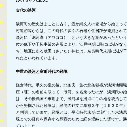
古代の淡河
淡河町の歴史はまことに古く、遥か縄文人の登場から始まって
村遺跡等からは、この時代の多くの石器や住居跡が発掘されて
淡河に「泡河湖（アワゴコ）」という大きな湖があったという
位の低下や干拓事業の進展により、江戸中期以降には湖がなく
ち）地区にある歳田（さいた）神社は、奈良時代末期に湖が干
れたといわれています。
中世の淡河と室町時代の経塚
鎌倉時代、承久の乱の後、北条氏一族の北条朝盛が淡河地頭職
庄（荘）の名前を取って「淡河」を名乗ったのが、淡河氏の始
は、その後戦国の末期まで、淡河城を拠点にこの地を統治して
から発掘された経塚は、経筒の銘文に享禄３年（１５３０年）
と判明しています。経塚とは、平安時代末期に流行した末法思
現までの経典を保存する願意のために経を埋納した塚です。勝
ていました。