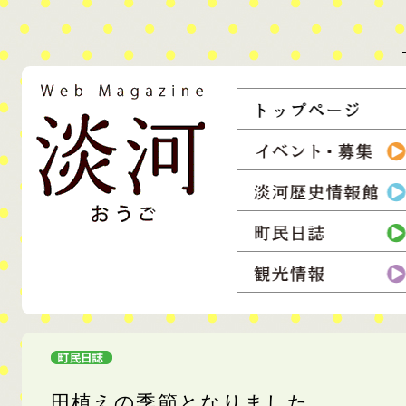
コンテンツ
ウェブマガジン淡河
淡河町の情報を住民達が収集し、発信。生活者の息づかいを伝えるウェ
田植えの季節となりました