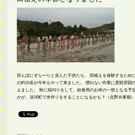
田んぼにずらーりと並んだ子供たち。 田植えを体験するため
の約50名が今年もやって来ました。 慣れない作業に悪戦苦闘の
えました。 秋に稲刈りをして、給食用のお米の一部となる予
かが、淡河町で米作りをすることになるかも？（北野＠東畑）