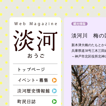
淡河町の情報を住民達が収集し、発信。生活者の息づかいを伝えるウ
ウェブマガジン淡河
淡河川 梅の
新木津大橋のたもとか
兵庫県道38号三木三
～神戸市北区役所北神