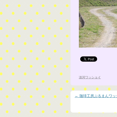
淡河ワッショイ
投稿ナビゲーション
←
珈琲工房ぶるまんワッ