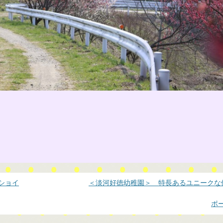
ショイ
＜淡河好徳幼稚園＞ 特長あるユニークな
ポ