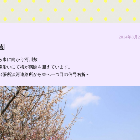
コンテンツへ移動
ェブマガジン。
2014年3月
園
ら東に向かう河川敷
田線沿いにて梅が満開を迎えています。
出張所淡河連絡所から東へ一つ目の信号右折～