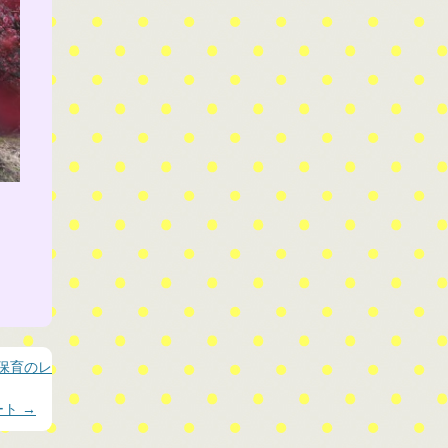
保育のレ
ート
→